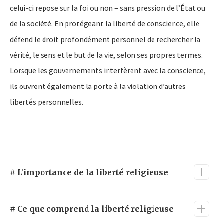
celui-ci repose sur la foi ou non – sans pression de l’État ou
de la société. En protégeant la liberté de conscience, elle
défend le droit profondément personnel de rechercher la
vérité, le sens et le but de la vie, selon ses propres termes.
Lorsque les gouvernements interfèrent avec la conscience,
ils ouvrent également la porte à la violation d’autres
libertés personnelles.
# L’importance de la liberté religieuse
La liberté religieuse est une pierre angulaire de toute
société libre et juste. Sa valeur s’étend à tous – croyants
# Ce que comprend la liberté religieuse