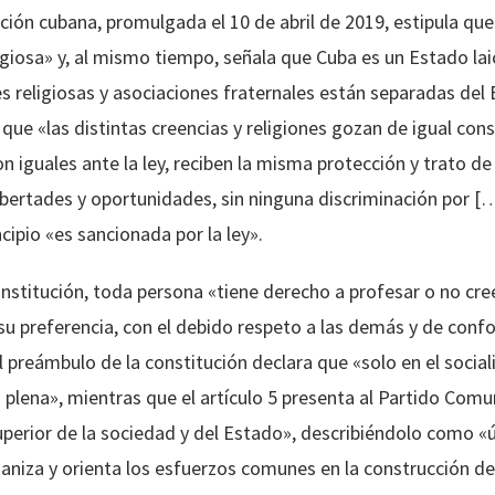
ción cubana, promulgada el 10 de abril de 2019, estipula que
ligiosa» y, al mismo tiempo, señala que Cuba es un Estado lai
es religiosas y asociaciones fraternales están separadas de
 que «las distintas creencias y religiones gozan de igual con
n iguales ante la ley, reciben la misma protección y trato d
ibertades y oportunidades, sin ninguna discriminación por […] 
ncipio «es sancionada por la ley».
nstitución, toda persona «tiene derecho a profesar o no creen
 su preferencia, con el debido respeto a las demás y de confor
 preámbulo de la constitución declara que «solo en el soci
 plena», mientras que el artículo 5 presenta al Partido Comu
uperior de la sociedad y del Estado», describiéndolo como «ú
ganiza y orienta los esfuerzos comunes en la construcción de