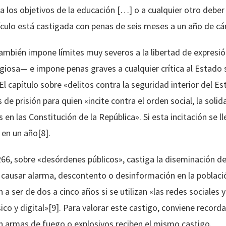
a los objetivos de la educación […] o a cualquier otro deber 
ículo está castigada con penas de seis meses a un año de cá
ambién impone límites muy severos a la libertad de expres
ligiosa— e impone penas graves a cualquier crítica al Estado s
El capítulo sobre «delitos contra la seguridad interior del E
 de prisión para quien «incite contra el orden social, la solid
 en las Constitución de la República». Si esta incitación se ll
en un año[8].
 266, sobre «desórdenes públicos», castiga la diseminación de
 causar alarma, descontento o desinformación en la població
 a ser de dos a cinco años si se utilizan «las redes sociales
sico y digital»[9]. Para valorar este castigo, conviene reco
n armas de fuego o explosivos reciben el mismo castigo.