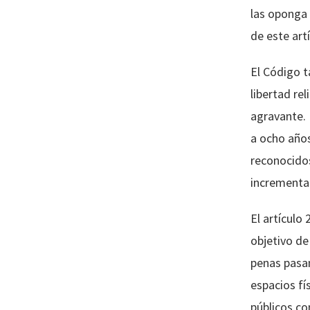
las oponga 
de este art
El Código t
libertad re
agravante. 
a ocho años
reconocidos
incrementa 
El artículo
objetivo de
penas pasan
espacios fí
públicos co