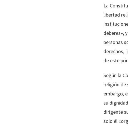
La Constitu
libertad re
institucion
deberes», y
personas so
derechos, l
de este pri
Según la Co
religión de
embargo, el
su dignidad
dirigente s
solo él «or