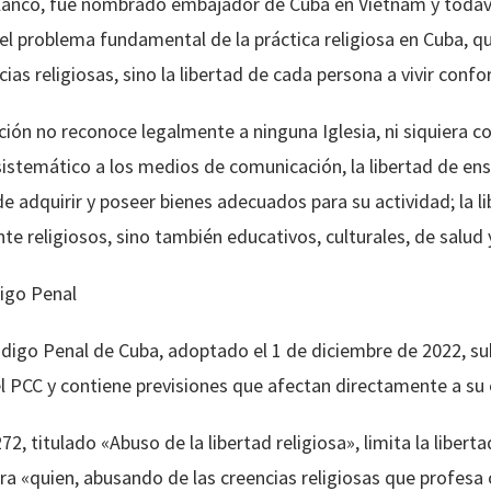
anco, fue nombrado embajador de Cuba en Vietnam y todavía
el problema fundamental de la práctica religiosa en Cuba, que
cias religiosas, sino la libertad de cada persona a vivir conf
ción no reconoce legalmente a ninguna Iglesia, ni siquiera 
stemático a los medios de comunicación, la libertad de ens
 de adquirir y poseer bienes adecuados para su actividad; la l
te religiosos, sino también educativos, culturales, de salud y
igo Penal
digo Penal de Cuba, adoptado el 1 de diciembre de 2022, subo
el PCC y contiene previsiones que afectan directamente a su e
272, titulado «Abuso de la libertad religiosa», limita la liber
ra «quien, abusando de las creencias religiosas que profesa