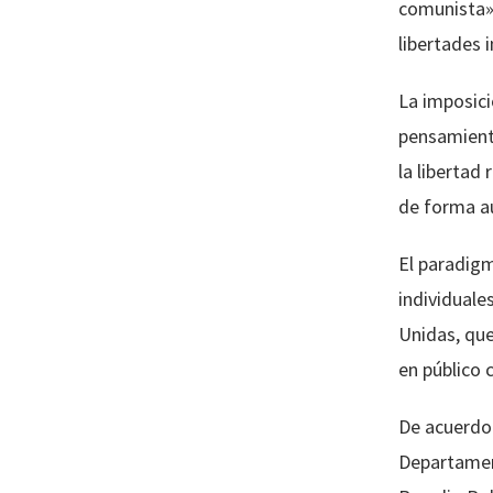
comunista»[
libertades 
La imposici
pensamiento
la libertad
de forma a
El paradigm
individuale
Unidas, que
en público 
De acuerdo 
Departament