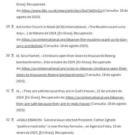
línea]. Recuperado
de:
https://www.bbc.co.uk/news/articles/c9vp7dg3ml1o
(Consulta: 18 de
agosto de 2025).
29
Aid to the Church in Need (ACN) International, «The Muslims want us to
stay», 1 de febrero de 2024. [En línea]. Recuperado
de:
https://acninternational.org/lebanon-the-muslims-want-us-to-stay-
says-archbishop/
(Consulta: 18 de agosto 2025).
30
Id. Sina Hartert, «Christians open their doors to thousands fleeing
bombardments», 8 de octubre de 2024. [En línea]. Recuperado
de:
https://acninternational.org/crisis-in-lebanon-christians-open-their-
doors-to-thousands-fleeing-bombardments/
(Consulta: 18 de agosto
2025).
31
Id., «They are safe because they are in God’s house», 23 de octubre de
2024. [En línea]. Recuperado de:
https://acninternational.org/lebanon-
they-are-safe-because-they-are-in-gods-house/
(Consulta: 18 de agosto
2025).
32
«ASIA/LEBANON - General Aoun elected President. Father Zgheib:
“positive neutrality” is now the key formula», en Agenzia Fides, 10 de
enero de 2025. [En línea]. Recuperado