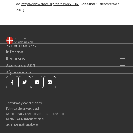
de:
https://www.fides.org/en/news/75887
(Consulta: 26 de febrero de
2025).
Informe
Recursos
Acerca de ACN
Síguenos en
Términos y condiciones
Política de privacidad
Aviso legal y créditos/títulos de crédito
© 2026 ACN International
acninternational.org