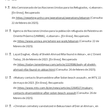
9
Alto Comisionado de las Naciones Unidas para los Refugiados, «Lebanon».
[En línea]. Recuperado
de:
https://reporting.unhcr.org/operational/operations/lebanon
(Consulta:
22 de febrero de 2025).
10
Agencia de Naciones Unidas para la población refugiada de Palestina en
Oriente Próximo (UNRWA), «Lebanon». [En línea]. Recuperado
de:
https://www.unrwa.org/where-we-work/lebanon
(Consulta: 22 de
febrero de 2025).
11
Layal Dagher, «Body of Sheikh Ahmad Rifai found in Akkar», en L’Orient
Today, 26 de febrero de 2023. [En línea]. Recuperado
de:
https://today.lorientlejour.com/article/1329586/body-of-sheikh-
ahmad-rifai-found-in-akkar.html
(Consulta: 26 de febrero de 2025).
12
«Makary contacts Shamseddine after Sidon beach assault», en MTV, 22
de mayo de 2023. [En línea]. Recuperado
de:
https://www.mtv.com.lb/en/news/articles/1364517/makary-
contacts-shamseddine-after-sidon-beach-assault
(Consulta: 26 de
febrero de 2025).
13
«Christian cemetery vandalized in Bekaa town of Deir al-Ahmar», en