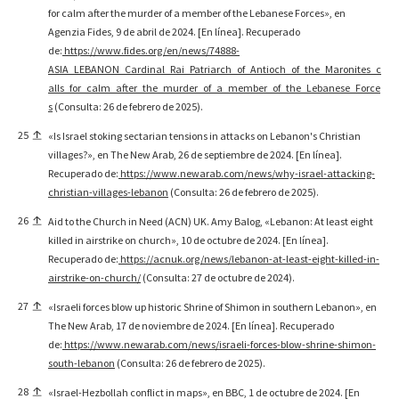
for calm after the murder of a member of the Lebanese Forces», en
Agenzia Fides, 9 de abril de 2024. [En línea]. Recuperado
de:
https://www.fides.org/en/news/74888-
ASIA_LEBANON_Cardinal_Rai_Patriarch_of_Antioch_of_the_Maronites_c
alls_for_calm_after_the_murder_of_a_member_of_the_Lebanese_Force
s
(Consulta: 26 de febrero de 2025).
25
«Is Israel stoking sectarian tensions in attacks on Lebanon's Christian
villages?», en The New Arab, 26 de septiembre de 2024. [En línea].
Recuperado de:
https://www.newarab.com/news/why-israel-attacking-
christian-villages-lebanon
(Consulta: 26 de febrero de 2025).
26
Aid to the Church in Need (ACN) UK. Amy Balog, «Lebanon: At least eight
killed in airstrike on church», 10 de octubre de 2024. [En línea].
Recuperado de:
https://acnuk.org/news/lebanon-at-least-eight-killed-in-
airstrike-on-church/
(Consulta: 27 de octubre de 2024).
27
«Israeli forces blow up historic Shrine of Shimon in southern Lebanon», en
The New Arab, 17 de noviembre de 2024. [En línea]. Recuperado
de:
https://www.newarab.com/news/israeli-forces-blow-shrine-shimon-
south-lebanon
(Consulta: 26 de febrero de 2025).
28
«Israel-Hezbollah conflict in maps», en BBC, 1 de octubre de 2024. [En