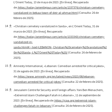
L’Orient Today, 13 de mayo de 2023. [En línea]. Recuperado
de:
https://today.lorientlejour.com/article/1337376/christian-cemetery-
vandalized-in-bekaa-town-of-deir-al-ahmar.html
(Consulta: 26 de
febrero de 2025).
14
«Christian cemetery vandalized in Saida», en L’Orient Today, 31 de
marzo de 2023. [En línea]. Recuperado
de:
https://today.lorientlejour.com/article/1333343/christian-cemetery-
vandalized-in-
saida.html#:~:text=LEBANON-,Christian%20cemetery%20vandalized%2
0in%20Saida,-L%27Orient%20Today%20/
(Consulta: 26 de febrero de
2025).
15
Amnesty International, «Lebanon: Comedian arrested for critical jokes»,
31 de agosto de 2023. [En línea]. Recuperado
de:
https://www.amnesty.org/en/latest/news/2023/08/lebanon-
comedian-arrested-for-critical-jokes/
(Consulta: 22 de febrero de 2025).
16
Jerusalem Centre for Security and Foreign affairs. Yoni Ben Menachem,
«Extremist Islam Challenges Fatah in Lebanon», 11 de septiembre de
2023. [En línea]. Recuperado de:
https://jcpa.org/extremist-islam-
challenges-fatah-in-lebanon/
(Consulta: 26 de febrero de 2025).