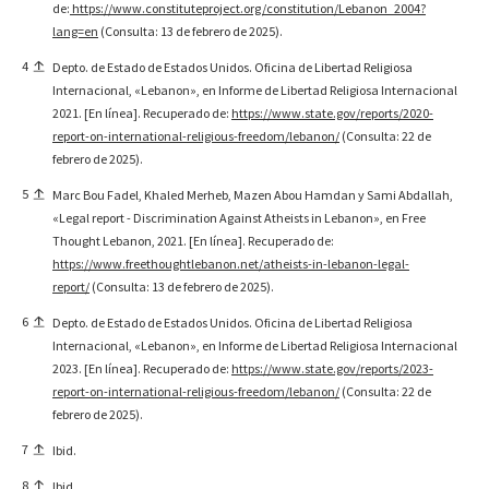
de:
https://www.constituteproject.org/constitution/Lebanon_2004?
lang=en
(Consulta: 13 de febrero de 2025).
4
Depto. de Estado de Estados Unidos. Oficina de Libertad Religiosa
Internacional, «Lebanon», en Informe de Libertad Religiosa Internacional
2021. [En línea]. Recuperado de:
https://www.state.gov/reports/2020-
report-on-international-religious-freedom/lebanon/
(Consulta: 22 de
febrero de 2025).
5
Marc Bou Fadel, Khaled Merheb, Mazen Abou Hamdan y Sami Abdallah,
«Legal report - Discrimination Against Atheists in Lebanon», en Free
Thought Lebanon, 2021. [En línea]. Recuperado de:
https://www.freethoughtlebanon.net/atheists-in-lebanon-legal-
report/
(Consulta: 13 de febrero de 2025).
6
Depto. de Estado de Estados Unidos. Oficina de Libertad Religiosa
Internacional, «Lebanon», en Informe de Libertad Religiosa Internacional
2023. [En línea]. Recuperado de:
https://www.state.gov/reports/2023-
report-on-international-religious-freedom/lebanon/
(Consulta: 22 de
febrero de 2025).
7
Ibid.
8
Ibid.