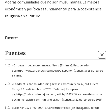
y otras comunidades que no son musulmanas. La mejora
económica y política es fundamental para la coexistencia
religiosa en el futuro.
Fuentes
Fuentes
1
«On Jews in Lebanon», en Arab News. [En línea]. Recuperado
de:
https://www.arabnews.com/JewsOfLebanon
(Consulta: 13 de febrero
de 2025).
2
«Leader of Lebanon's declining Jewish community dies», en L'Orient
Today, 27 de diciembre de 2023. [En línea]. Recuperado
de:
https://today.lorientlejour.com/article/1362343/leader-of-lebanons-
declining-jewish-community-dies.htm
(Consulta: 22 de febrero de 2025).
3
«Lebanon 1926 (rev. 2004)», Constitute Project. [En línea]. Recuperado