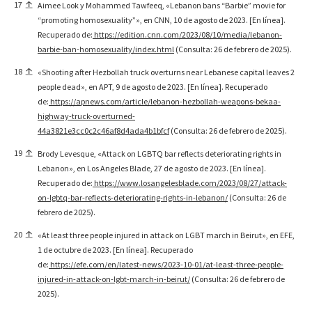
17
Aimee Look y Mohammed Tawfeeq, «Lebanon bans “Barbie” movie for
“promoting homosexuality”», en CNN, 10 de agosto de 2023. [En línea].
Recuperado de:
https://edition.cnn.com/2023/08/10/media/lebanon-
barbie-ban-homosexuality/index.html
(Consulta: 26 de febrero de 2025).
18
«Shooting after Hezbollah truck overturns near Lebanese capital leaves 2
people dead», en APT, 9 de agosto de 2023. [En línea]. Recuperado
de:
https://apnews.com/article/lebanon-hezbollah-weapons-bekaa-
highway-truck-overturned-
44a3821e3cc0c2c46af8d4ada4b1bfcf
(Consulta: 26 de febrero de 2025).
19
Brody Levesque, «Attack on LGBTQ bar reflects deteriorating rights in
Lebanon», en Los Angeles Blade, 27 de agosto de 2023. [En línea].
Recuperado de:
https://www.losangelesblade.com/2023/08/27/attack-
on-lgbtq-bar-reflects-deteriorating-rights-in-lebanon/
(Consulta: 26 de
febrero de 2025).
20
«At least three people injured in attack on LGBT march in Beirut», en EFE,
1 de octubre de 2023. [En línea]. Recuperado
de:
https://efe.com/en/latest-news/2023-10-01/at-least-three-people-
injured-in-attack-on-lgbt-march-in-beirut/
(Consulta: 26 de febrero de
2025).