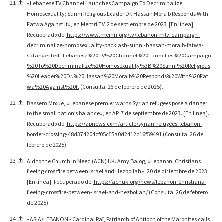
21
«Lebanese TV Channel Launches Campaign To Decriminalize
Homosexuality; Sunni Religious Leader Dr. Hassan Moraib Responds With
Fatwa Against It», en Memri TV, 2 de septiembre de 2023. [En línea].
Recuperado de:
https://www.memri.org/tv/lebanon-mtv-campaign-
decriminalize-homosexuality-backlash-sunni-hassan-moraib-fatwa-
satan#:~:text=Lebanese%20TV%20Channel%20Launches%20Campaign
%20To%20Decriminalize%20Homosexuality%3B%20Sunni%20Religious
%20Leader%20Dr.%20Hassan%20Moraib%20Responds%20With%20Fat
wa%20Against%20It
(Consulta: 26 de febrero de 2025).
22
Bassem Mroue, «Lebanese premier warns Syrian refugees pose a danger
to the small nation’s balance», en AP, 7 de septiembre de 2023. [En línea].
Recuperado de:
https://apnews.com/article/syrian-refugees-lebanon-
border-crossing-48d374204cf05c55a0d2412c16f59491
(Consulta: 26 de
febrero de 2025).
23
Aid to the Church in Need (ACN) UK. Amy Balog, «Lebanon: Christians
fleeing crossfire between Israel and Hezbollah», 20 de diciembre de 2023.
[En línea]. Recuperado de:
https://acnuk.org/news/lebanon-christians-
fleeing-crossfire-between-israel-and-hezbollah/
(Consulta: 26 de febrero
de 2025).
24
«ASIA/LEBANON - Cardinal Raï, Patriarch of Antioch of the Maronites calls